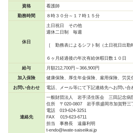
資格
看護師
勤務時間
８時３０分～１７時１５分
土日祝日 その他
週休二日制 毎週
休日
［ 勤務表によるシフト制（土日祝日出勤
６ヶ月経過後の年次有給休暇日数１０日
給与
月額212,700円～366,900円
加入保険
健康保険、厚生年金保険、雇用保険、労災
お問い合わせ
電話、メール等にて下記連絡先へお問い合
一般財団法人 岩手済生医会 三田記念病
住所 〒020-0807 岩手県盛岡市加賀野三
電話 019-624-3251
連絡先
FAX 019-623-6711
担当 事務長 遠藤利明
t-endo@iwate-saiseiikai.jp